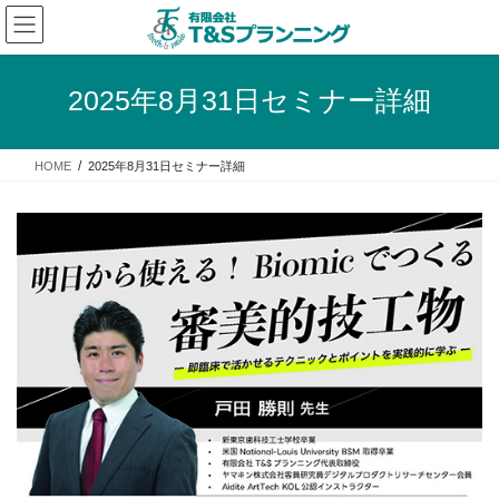
コ
ナ
ン
ビ
テ
ゲ
ン
ー
2025年8月31日セミナー詳細
ツ
シ
へ
ョ
ス
ン
HOME
2025年8月31日セミナー詳細
キ
に
ッ
移
プ
動