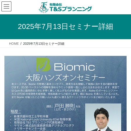
コ
ナ
ン
ビ
テ
ゲ
ン
ー
2025年7月13日セミナー詳細
ツ
シ
へ
ョ
ス
ン
HOME
2025年7月13日セミナー詳細
キ
に
ッ
移
プ
動